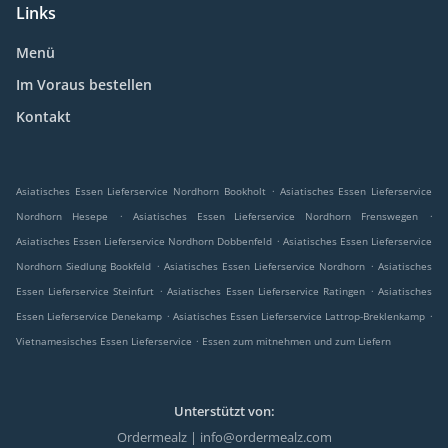
Links
Menü
Im Voraus bestellen
Kontakt
.
Asiatisches Essen Lieferservice Nordhorn Bookholt
Asiatisches Essen Lieferservice
.
.
Nordhorn Hesepe
Asiatisches Essen Lieferservice Nordhorn Frenswegen
.
Asiatisches Essen Lieferservice Nordhorn Dobbenfeld
Asiatisches Essen Lieferservice
.
.
Nordhorn Siedlung Bookfeld
Asiatisches Essen Lieferservice Nordhorn
Asiatisches
.
.
Essen Lieferservice Steinfurt
Asiatisches Essen Lieferservice Ratingen
Asiatisches
.
.
Essen Lieferservice Denekamp
Asiatisches Essen Lieferservice Lattrop-Breklenkamp
.
Vietnamesisches Essen Lieferservice
Essen zum mitnehmen und zum Liefern
Unterstützt von:
Ordermealz | info@ordermealz.com